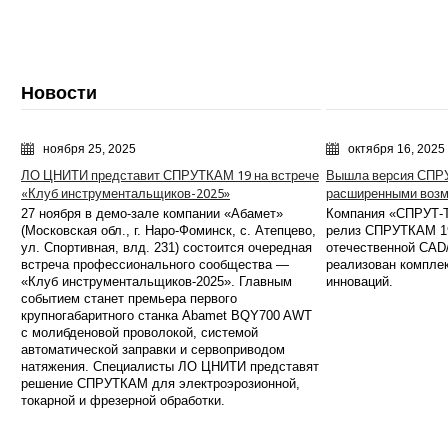
Новости
ноября 25, 2025
октября 16, 2025
ЛО ЦНИТИ представит СПРУТКАМ 19 на встрече
Вышла версия СПРУ
«Клуб инструментальщиков-2025»
расширенными возм
27 ноября в демо-зале компании «Абамет»
Компания «СПРУТ‑Т
(Московская обл., г. Наро-Фоминск, с. Атепцево,
релиз СПРУТКАМ 1
ул. Спортивная, влд. 231) состоится очередная
отечественной CAD
встреча профессионального сообщества —
реализован компле
«Клуб инструментальщиков-2025». Главным
инноваций.
событием станет премьера первого
крупногабаритного станка Abamet BQY700 AWT
с молибденовой проволокой, системой
автоматической заправки и сервоприводом
натяжения. Специалисты ЛО ЦНИТИ представят
решение СПРУТКАМ для электроэрозионной,
токарной и фрезерной обработки.