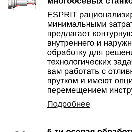
многоосевых станк
ESPRIT рационализир
минимальными затрат
предлагает контурную
внутреннего и наруж
обработку для решен
технологических зад
вам работать с отли
прутком и имеют опц
перемещением инстр
Подробнее
5-ти осевая обработ